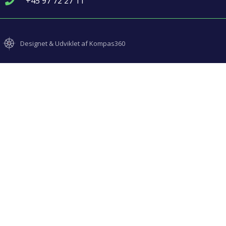
+45 97 72 27 11
Designet & Udviklet af Kompas360