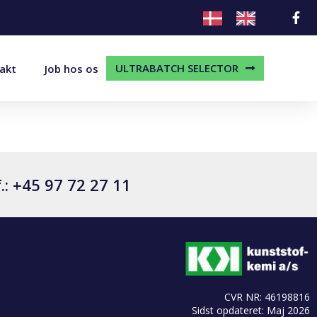
ULTRABATCH SELECTOR
akt
Job hos os
.: +45 97 72 27 11
CVR NR: 46198816
Sidst opdateret: Maj 2026