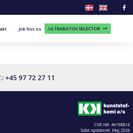
ULTRABATCH SELECTOR
akt
Job hos os
.: +45 97 72 27 11
CVR NR: 46198816
Sidst opdateret: Maj 2026