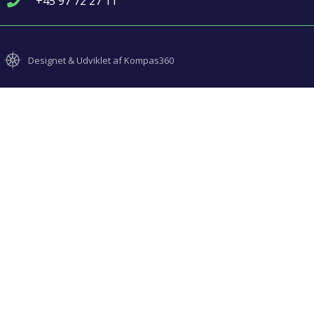
+45 97 72 27 11
Designet & Udviklet af Kompas360