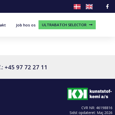
ULTRABATCH SELECTOR
akt
Job hos os
.: +45 97 72 27 11
CVR NR: 46198816
Sidst opdateret: Maj 2026