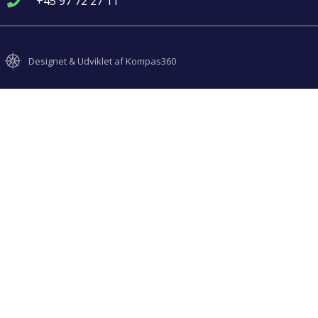
+45 97 72 27 11
Designet & Udviklet af Kompas360